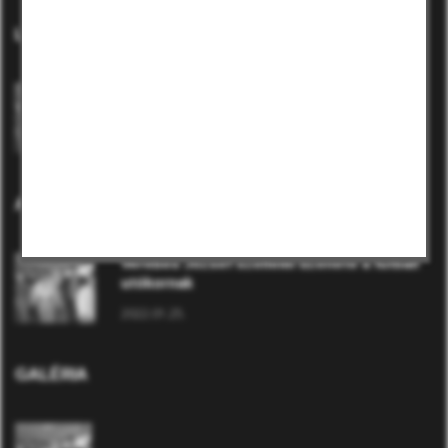
LEGUTÓBBI
Verebes József szellemi üzenete a futball
utókornak
2022.01.25.
AKTÍV
Verebes József szellemi üzenete a futball
utókornak
2022.01.25.
GALÉRIA