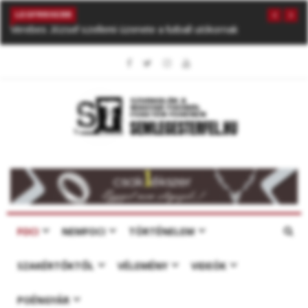
LEGFRISSEBB
Verebes József szellemi üzenete a futball utókornak
FOCI
NEMFOCI
TÖRTÉNELEM
SZAKÉRTŐKTŐL
VÉLEMÉNY
VIDEÓK
POÉNGYÁR