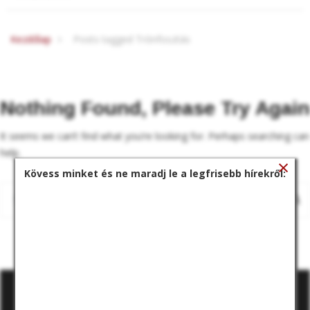
Kezdőlap
Posts tagged Trónfosztás
Nothing Found, Please Try Again
It seems we can’t find what you’re looking for. Perhaps searching can
help.
×
Kövess minket és ne maradj le a legfrisebb hírekről: